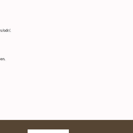
s/odr/.
men.